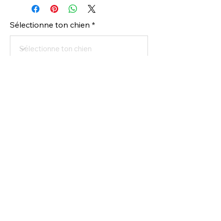
Sélectionne ton chien
Commander
inscrit ton chien pour achetez
Tous droit réservés @ Connection Canine
2025 - Propulsé par
Média Conceptions